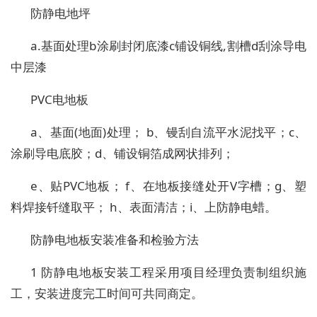
防静电地坪
a.基面处理b涂刷封闭底漆c铺设铜线,割槽d刮涂导电
中层漆
PVC电地板
a、基面(地面)处理； b、镘刮自流平水泥找平；c、
涂刷导电底胶；d、铺设铜箔成网状排列；
e、贴PVC地板； f、在地板接缝处开V字槽；g、塑
料焊接钎缝取平； h、表面清洁；i、上防静电蜡。
防静电地板安装准备和检验方法
1 防静电地板安装工程采用项目经理负责制组织施
工，安装进度完工时间可共同商定。